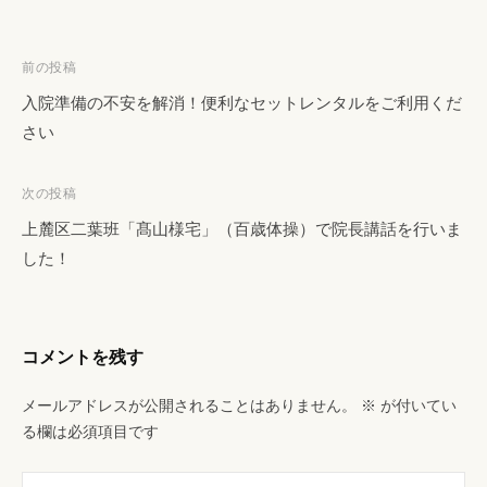
投
前の投稿
稿
入院準備の不安を解消！便利なセットレンタルをご利用くだ
ナ
さい
ビ
ゲ
次の投稿
ー
上麓区二葉班「髙山様宅」（百歳体操）で院長講話を行いま
シ
した！
ョ
ン
コメントを残す
メールアドレスが公開されることはありません。
※
が付いてい
る欄は必須項目です