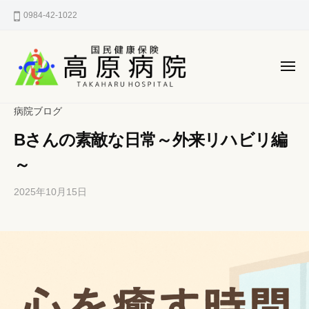
国
ー
コ
0984-42-1022
民
ン
健
テ
康
ン
保
メ
険
ニ
ツ
ュ
国
へ
宮
ー
病院ブログ
高
民
崎
ス
原
Bさんの素敵な日常～外来リハビリ編
県
健
キ
病
西
ッ
康
～
院
諸
プ
保
県
2025年10月15日
b
/
険
郡
y
0
高
h
件
高
原
p
の
原
町
-
コ
病
の
k
メ
町
a
ン
院
n
ト
立