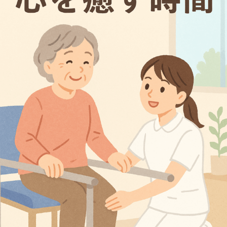
r
病
i
院
s
y
a