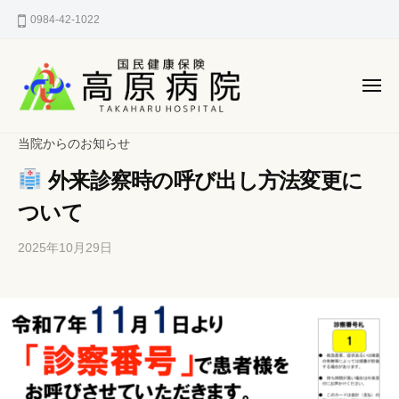
国
ー
コ
0984-42-1022
民
ン
健
テ
康
ン
保
メ
険
ニ
ツ
ュ
国
へ
宮
ー
当院からのお知らせ
高
民
崎
ス
原
外来診察時の呼び出し方法変更に
県
健
キ
病
西
ッ
康
ついて
院
諸
プ
保
県
2025年10月29日
b
/
険
郡
y
0
高
h
件
高
原
p
の
原
町
-
コ
病
の
k
メ
町
a
ン
院
n
ト
立