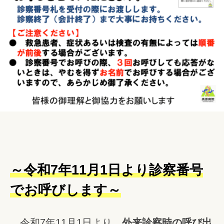
r
病
i
院
s
y
a
～令和7年11月1日より診察番号
でお呼びします～
令和7年11月1日より、
外来診察時の呼び出