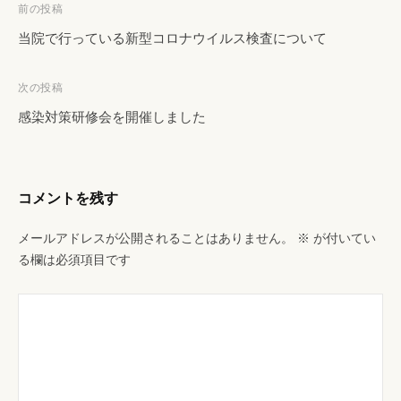
投
前の投稿
稿
当院で行っている新型コロナウイルス検査について
ナ
ビ
次の投稿
ゲ
感染対策研修会を開催しました
ー
シ
ョ
コメントを残す
ン
メールアドレスが公開されることはありません。
※
が付いてい
る欄は必須項目です