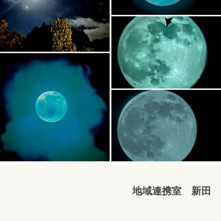
r
病
i
院
s
y
a
地域連携室 新田