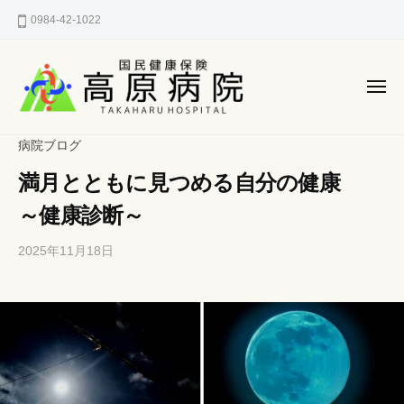
国
ー
コ
0984-42-1022
民
ン
健
テ
康
ン
保
メ
険
ニ
ツ
ュ
国
へ
宮
ー
病院ブログ
高
民
崎
ス
原
満月とともに見つめる自分の健康
県
健
キ
病
西
ッ
康
～健康診断～
院
諸
プ
保
県
2025年11月18日
b
/
険
郡
y
0
高
h
件
高
原
p
の
原
町
-
コ
病
の
k
メ
町
a
ン
院
n
ト
立