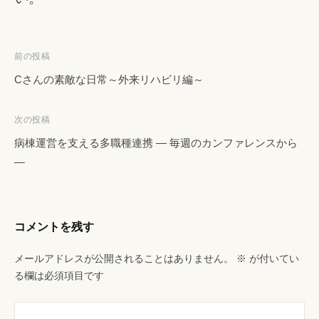
投
前の投稿
稿
Cさんの素敵な日常～外来リハビリ編～
ナ
ビ
次の投稿
ゲ
病棟運営を支える多職種連携 ― 毎週のカンファレンスから
ー
―
シ
ョ
ン
コメントを残す
メールアドレスが公開されることはありません。
※
が付いてい
る欄は必須項目です