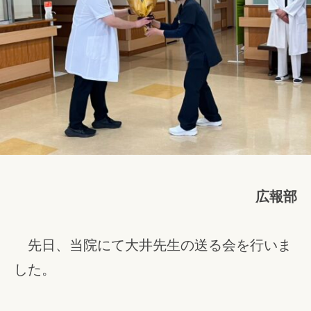
r
病
i
院
s
y
a
広報部
先日、当院にて大井先生の送る会を行いま
した。