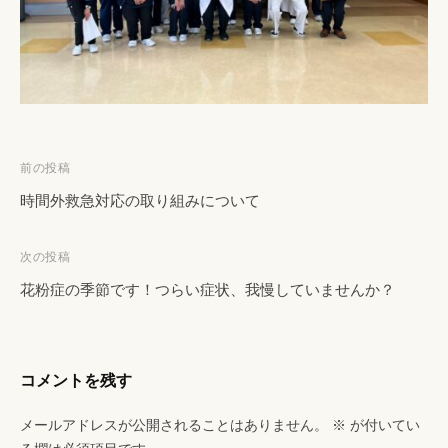
投
前の投稿
稿
時間外救急対応の取り組みについて
ナ
ビ
次の投稿
ゲ
花粉症の季節です！つらい症状、我慢していませんか？
ー
シ
ョ
コメントを残す
ン
メールアドレスが公開されることはありません。
※
が付いてい