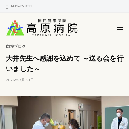
国
ー
コ
0984-42-1022
民
ン
健
テ
康
ン
保
メ
険
ニ
ツ
ュ
国
へ
宮
ー
病院ブログ
高
民
崎
ス
原
大井先生へ感謝を込めて ～送る会を行
県
健
キ
病
西
ッ
康
いました～
院
諸
プ
保
県
2026年3月30日
b
/
険
郡
y
0
高
h
件
高
原
p
の
原
町
-
コ
病
の
k
メ
町
a
ン
院
n
ト
立