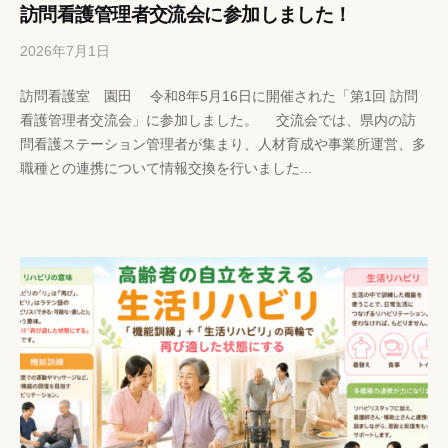
訪問看護管理者交流会に参加しました！
2026年7月1日
b
/
y
0
訪問看護室 園田 令和8年5月16日に開催された「第1回 訪問
h
件
看護管理者交流会」に参加しました。 交流会では、県内の訪
p
の
問看護ステーション管理者が集まり、人材育成や事業所運営、多
-
コ
職種との連携について情報交換を行いました...
k
メ
a
ン
n
ト
r
i
s
y
a