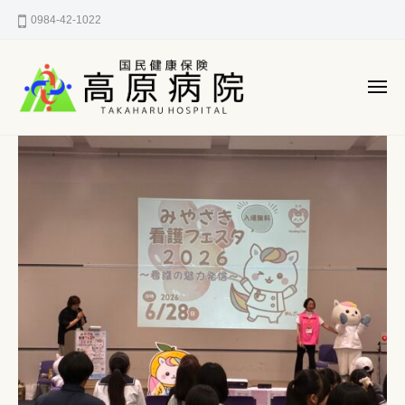
国
ー
コ
0984-42-1022
民
ン
健
テ
康
ン
保
メ
険
ニ
ツ
ュ
国
へ
宮
ー
高
民
崎
ス
原
県
健
キ
病
西
ッ
康
院
諸
プ
保
県
険
郡
高
高
原
原
町
病
の
町
院
立