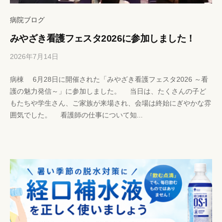
病
病院ブログ
院
みやざき看護フェスタ2026に参加しました！
2026年7月14日
b
/
y
0
病棟 6月28日に開催された「みやざき看護フェスタ2026 ～看
h
件
護の魅力発信～」に参加しました。 当日は、たくさんの子ど
p
の
もたちや学生さん、ご家族が来場され、会場は終始にぎやかな雰
-
コ
囲気でした。 看護師の仕事について知...
k
メ
a
ン
n
ト
r
i
s
y
a