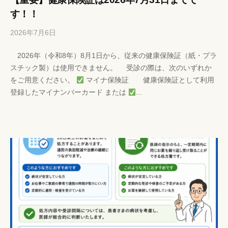
す！！
2026年7月6日
b
/
y
0
2026年（令和8年）8月1日から、従来の健康保険証（紙・プラ
h
件
スチック製）は使用できません。 受診の際は、次のいずれか
p
の
をご用意ください。
マイナ保険証 健康保険証として利用
-
コ
登録したマイナンバーカード または
...
k
メ
a
ン
n
ト
r
i
s
y
a