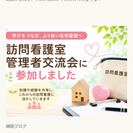
k
メ
a
ン
n
ト
r
i
s
y
a
病院ブログ