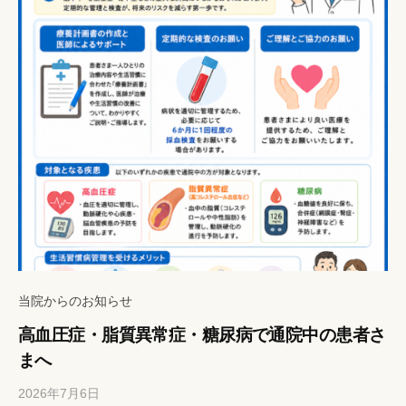
i
s
y
a
当院からのお知らせ
高血圧症・脂質異常症・糖尿病で通院中の患者さ
まへ
2026年7月6日
b
/