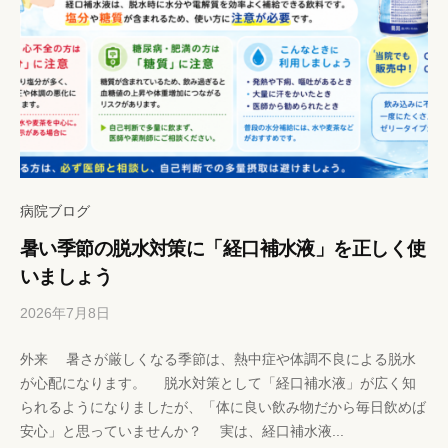
病院ブログ
暑い季節の脱水対策に「経口補水液」を正しく使
いましょう
2026年7月8日
b
/
y
0
外来 暑さが厳しくなる季節は、熱中症や体調不良による脱水
h
件
が心配になります。 脱水対策として「経口補水液」が広く知
p
の
られるようになりましたが、「体に良い飲み物だから毎日飲めば
-
コ
安心」と思っていませんか？ 実は、経口補水液...
k
メ