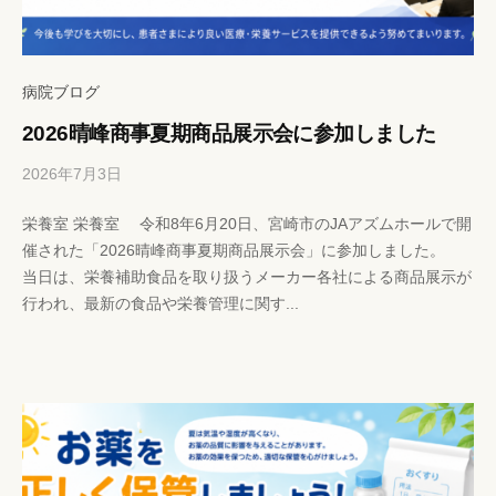
病院ブログ
2026晴峰商事夏期商品展示会に参加しました
2026年7月3日
b
/
y
0
栄養室 栄養室 令和8年6月20日、宮崎市のJAアズムホールで開
h
件
催された「2026晴峰商事夏期商品展示会」に参加しました。
p
の
当日は、栄養補助食品を取り扱うメーカー各社による商品展示が
-
コ
行われ、最新の食品や栄養管理に関す...
k
メ
a
ン
n
ト
r
i
s
y
a