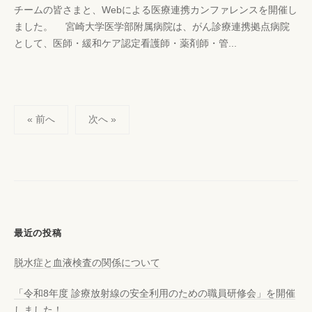
チームの皆さまと、Webによる医療連携カンファレンスを開催し
p
の
ました。 宮崎大学医学部附属病院は、がん診療連携拠点病院
-
コ
として、医師・緩和ケア認定看護師・薬剤師・管...
k
メ
a
ン
n
ト
r
投
i
« 前へ
次へ »
s
稿
y
の
a
ペ
ー
ジ
送
最近の投稿
り
脱水症と血液検査の関係について
「令和8年度 診療放射線の安全利用のための職員研修会」を開催
しました！