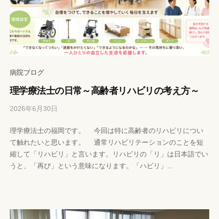
病院ブログ
理学療法士の日常～高齢者リハビリの考え方～
2026年6月30日
b
/
y
0
理学療法士の福岡です。 今回は特に高齢者のリハビリについ
h
件
て触れたいと思います。 通常リハビリテーションのことを短
p
の
縮して「リハビリ」と言います。リハビリの「リ」は日本語でい
-
コ
うと、「再び」という意味になります。「ハビリ」...
k
メ
a
ン
n
ト
r
i