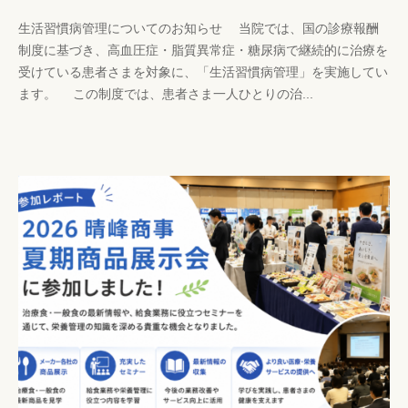
y
0
生活習慣病管理についてのお知らせ 当院では、国の診療報酬
h
件
制度に基づき、高血圧症・脂質異常症・糖尿病で継続的に治療を
p
の
受けている患者さまを対象に、「生活習慣病管理」を実施してい
-
コ
ます。 この制度では、患者さま一人ひとりの治...
k
メ
a
ン
n
ト
r
i
s
y
a