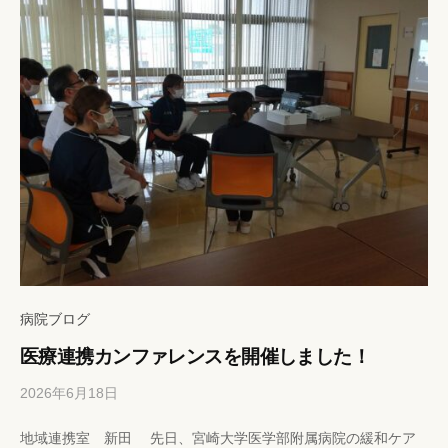
s
y
a
病院ブログ
医療連携カンファレンスを開催しました！
2026年6月18日
b
/
y
0
地域連携室 新田 先日、宮崎大学医学部附属病院の緩和ケア
h
件