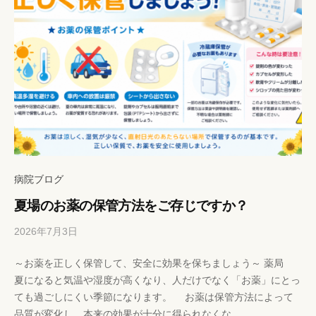
病院ブログ
夏場のお薬の保管方法をご存じですか？
2026年7月3日
b
/
y
0
～お薬を正しく保管して、安全に効果を保ちましょう～ 薬局
h
件
夏になると気温や湿度が高くなり、人だけでなく「お薬」にとっ
p
の
ても過ごしにくい季節になります。 お薬は保管方法によって
-
コ
品質が変化し、本来の効果が十分に得られなくな...