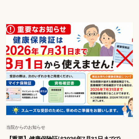
a
ン
n
ト
r
i
s
y
a
当院からのお知らせ
【重要】健康保険証は2026年7月31日までで