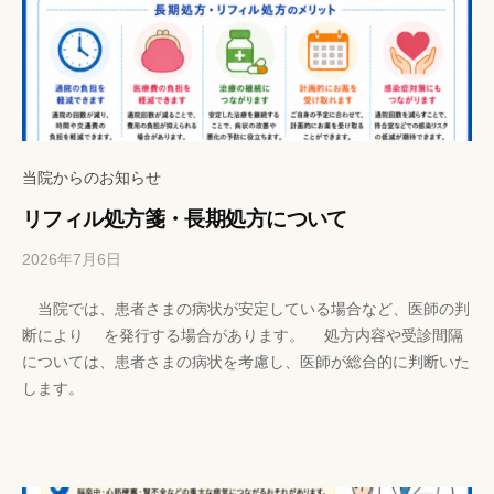
当院からのお知らせ
リフィル処方箋・長期処方について
2026年7月6日
b
/
y
0
当院では、患者さまの病状が安定している場合など、医師の判
h
件
断により を発行する場合があります。 処方内容や受診間隔
p
の
については、患者さまの病状を考慮し、医師が総合的に判断いた
-
コ
します。
k
メ
a
ン
n
ト
r