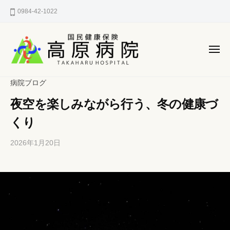
国
ー
コ
0984-42-1022
民
ン
健
テ
康
ン
保
メ
険
ニ
ツ
ュ
国
へ
宮
ー
病院ブログ
高
民
崎
ス
原
夜空を楽しみながら行う、冬の健康づ
県
健
キ
病
西
ッ
康
くり
院
諸
プ
保
県
2026年1月20日
b
/
険
郡
y
0
高
h
件
高
原
p
の
原
町
-
コ
病
の
k
メ
町
a
ン
院
n
ト
立