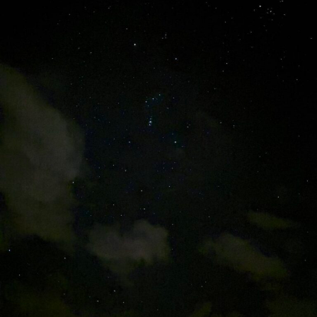
r
病
i
院
s
y
a