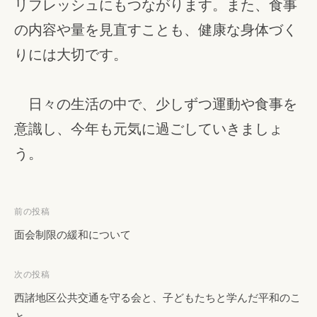
リフレッシュにもつながります。また、食事
の内容や量を見直すことも、健康な身体づく
りには大切です。
日々の生活の中で、少しずつ運動や食事を
意識し、今年も元気に過ごしていきましょ
う。
投
前の投稿
稿
面会制限の緩和について
ナ
ビ
次の投稿
ゲ
西諸地区公共交通を守る会と、子どもたちと学んだ平和のこ
ー
と